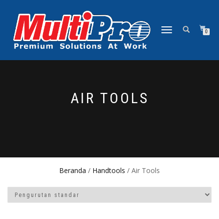
NAVIGASI
0
ALIHAN
AIR TOOLS
Beranda
/
Handtools
/ Air Tools