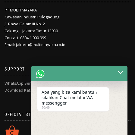
PT MULTI MAYAKA
Kawasan Industri Pulogadung
Jl. Rawa Gelam III No. 2
Cakung – Jakarta Timur 13930
Contact: 0804 1 000 999
Email: jakarta@multimayaka.co.id
SUPPORT
WhatsApp Service Center
Download Katalog
Apa yang bisa kami bantu ?
silahkan Chat melalui WA
messengger
20:49
OFFICIAL STORE