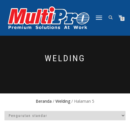
NAVIGASI
0
ALIHAN
WELDING
Beranda
/
Welding
/ Halaman 5