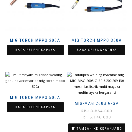
MIG TORCH MPPO 200A
MIG TORCH MPPO 350A
BACA SELENGKAPNYA
BACA SELENGKAPNYA
MIG TORCH MPPO 500A
MIG-MAG 200S G-SP
BACA SELENGKAPNYA
RP
13.864.000
Harga
Harga
RP
8.146.000
aslinya
saat
adalah:
ini
TAMBAH KE KERANJANG