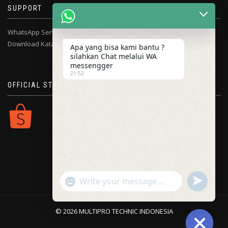
SUPPORT
WhatsApp Service Center
Download Katalog
Apa yang bisa kami bantu ?
silahkan Chat melalui WA
messengger
21:52
OFFICIAL STORE
"+chaty_settings.lang.emoji_picker+"
UNDEFINE
WhatsApp
Message
© 2026 MULTIPRO TECHNIC INDONESIA