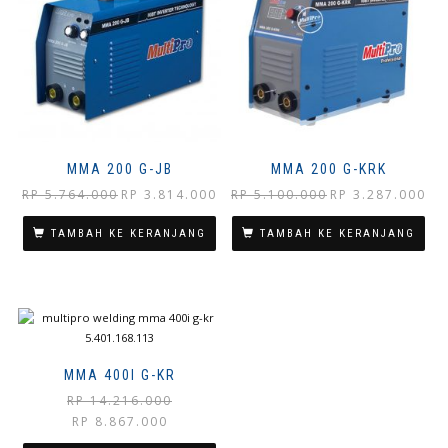
MMA 200 G-JB
MMA 200 G-KRK
Harga
Harga
Harga
Har
RP
5.764.000
RP
3.814.000
RP
5.100.000
RP
3.287.000
aslinya
saat
aslinya
saat
adalah:
ini
adalah:
ini
TAMBAH KE KERANJANG
TAMBAH KE KERANJANG
Rp 5.764.000.
adalah:
Rp 5.100.000.
adal
Rp 3.814.000.
Rp 3
MMA 400I G-KR
RP
14.216.000
Harga
Harga
RP
8.867.000
aslinya
saat