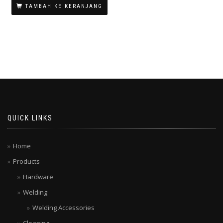
adalah:
ini
TAMBAH KE KERANJANG
Rp 14.216.000.
adalah:
Rp 8.867.000.
QUICK LINKS
Home
Products
Hardware
Welding
Welding Accessories