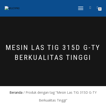
NAVIGASI
0
ALIHAN
MESIN LAS TIG 315D G-TY
BERKUALITAS TINGGI
Beranda
/ Produk dengan tag “Mesin Las TIG 315D G-TY
Berkualitas Tinggi”