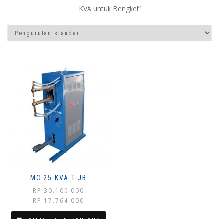
KVA untuk Bengkel”
MC 25 KVA T-JB
RP
30.100.000
Harga
Harga
RP
17.764.000
aslinya
saat