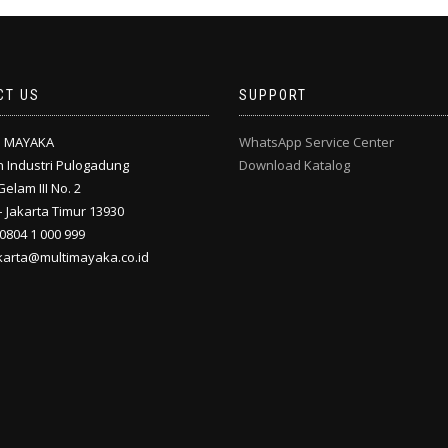
CT US
SUPPORT
I MAYAKA
WhatsApp Service Center
 Industri Pulogadung
Download Katalog
Gelam III No. 2
 Jakarta Timur 13930
 0804 1 000 999
akarta@multimayaka.co.id