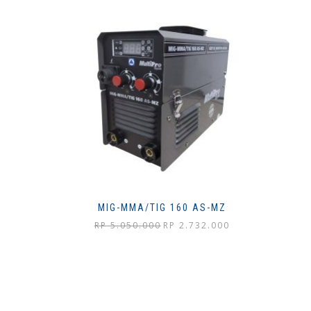
MIG-MMA/TIG 160 AS-MZ
Harga
Harga
RP
5.050.000
RP
2.732.000
aslinya
saat
adalah:
ini
Rp 5.050.000.
adalah:
Rp 2.732.000.