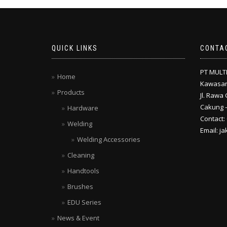
QUICK LINKS
CONTA
PT MULT
Home
Kawasan
Products
Jl. Rawa 
Cakung –
Hardware
Contact:
Welding
Email: j
Welding Accessories
Cleaning
Handtools
Brushes
EDU Series
News & Event