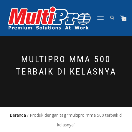
NAVIGASI
0
ALIHAN
MULTIPRO MMA 500
TERBAIK DI KELASNYA
Beranda
/ Produk dengan tag “multipro mma 500 terbaik di
kelasnya”