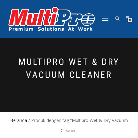
NAVIGASI
0
ALIHAN
MULTIPRO WET & DRY
VACUUM CLEANER
Beranda
/ Produk dengan tag “Multipro Wet & Dry Vacuum
Cleaner”