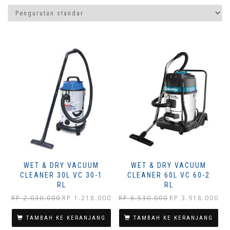
WET & DRY VACUUM
WET & DRY VACUUM
CLEANER 30L VC 30-1
CLEANER 60L VC 60-2
RL
RL
Harga
Harga
Harga
Har
RP
2.030.000
RP
1.218.000
RP
6.530.000
RP
3.918.000
aslinya
saat
aslinya
saat
adalah:
ini
adalah:
ini
TAMBAH KE KERANJANG
TAMBAH KE KERANJANG
Rp 2.030.000.
adalah:
Rp 6.530.000.
adal