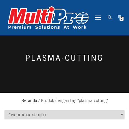
NAVIGASI
0
ALIHAN
PLASMA-CUTTING
Beranda
/ Produk dengan tag “plasma-cutting”