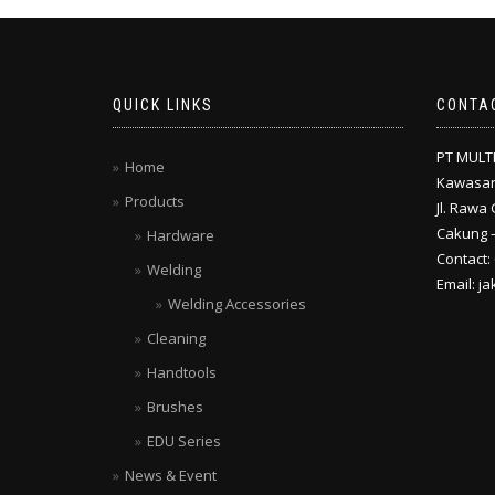
QUICK LINKS
CONTA
PT MULT
Home
Kawasan
Products
Jl. Rawa 
Cakung –
Hardware
Contact:
Welding
Email: j
Welding Accessories
Cleaning
Handtools
Brushes
EDU Series
News & Event