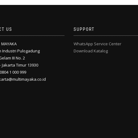
CT US
SUPPORT
I MAYAKA
WhatsApp Service Center
 Industri Pulogadung
Download Katalog
Gelam III No. 2
 Jakarta Timur 13930
 0804 1 000 999
akarta@multimayaka.co.id