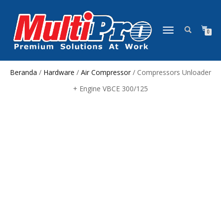
NAVIGASI
0
ALIHAN
Beranda
/
Hardware
/
Air Compressor
/ Compressors Unloader
+ Engine VBCE 300/125