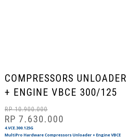
COMPRESSORS UNLOADER
+ ENGINE VBCE 300/125
RP
10.900.000
Ha
Ha
as
sa
RP
7.630.000
ad
ini
4.VCE.300.125G
Rp
ad
MultiPro Hardware Compressors Unloader + Engine VBCE
Rp