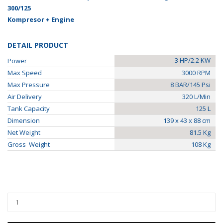
300/125
Kompresor + Engine
DETAIL PRODUCT
3 HP/2.2 KW
Power
Max Speed
3000 RPM
Max Pressure
8 BAR/145 Psi
Air Delivery
320 L/Min
Tank Capacity
125 L
Dimension
139 x 43 x 88 cm
Net Weight
81.5 Kg
Gross Weight
108 Kg