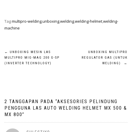
Tag
multipro-welding
,
unboxing
,
welding
,
welding-helmet
,
welding-
machine
Navigasi
←
UNBOXING MESIN LAS
UNBOXING MULTIPRO
MULTIPRO MIG-MAG 200 G-SP
REGULATOR GAS (UNTUK
pos
(INVERTER TECHNOLOGY)
WELDING)
→
2 TANGGAPAN PADA “
AKSESORIES PELINDUNG
PENGGUNA LAS AUTO WELDING HELMET MX 500 &
MX 800
”